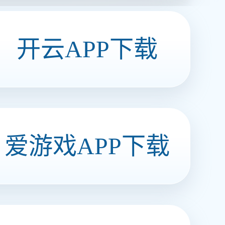
分，王少杰在篮下强攻造成犯
受限于全场44分钟高强度对
，第二次罚球同样偏出。这两
比赛悬念。王少杰在赛后低头
心被重点盯防时，球队缺乏第
问题，在此役被无限放大。据
远，球队必须在高强度比赛下
2分17篮板的王少杰，已经
些本该属于他的罚球时，北控