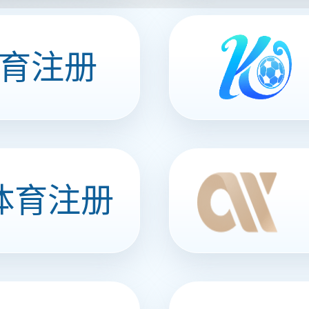
卢：两罚不中背后的心理与体能博弈
就在于瞬间的成败转换。比赛进入最后读秒阶段，北控男篮落后2
会。此时，全场目光聚焦于他一人身上。令人扼腕的是，或许是
是在巨大压力下心态出现了微妙波动，他的第一次罚球弹框而出
失扳平甚至反超的良机，更让对手抓住机会反击得手，彻底杀死
这场遗憾失利的最佳注脚。
空砍”中反观北控的攻坚困境
，其实也折射出北控男篮在关键回合战术执行中的短板。当主力核
依赖王少杰的个人能力解决问题。此外，罚球稳定性作为基本功
中率不足六成，这绝非偶然。要想在季后赛级别的对抗中走得更
入更多精力。
篮而言，是一次苦涩的教训。但换个角度看，一个能在内线轰下3
的有力竞争者。未来，当他能在决胜时刻顶住压力、稳稳命中那