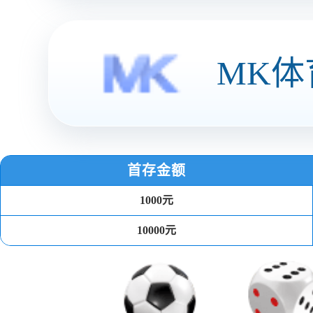
米兰官网
米兰官方站网页版在线登入-米兰(中
国) ✔eson推荐🌈「2026好运滚滚」
s
已完成公开认证备案✅ 成立于2006年
9月，注册资金4.5亿，是一家生产各
类文化娱乐产品的运营厂家，是一家
集科研、生产、销售为一体的文化娱
乐产品企业。米兰官方站网页版在线
登入-米兰(中国)只有注重产品质量，
才可以走得更远，才可以赢得未来。
我们公司用优良的产品为广大客户提
供在线娱乐服务和文化娱乐制品！