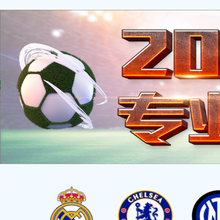
米
连接你的赛事视野，打造