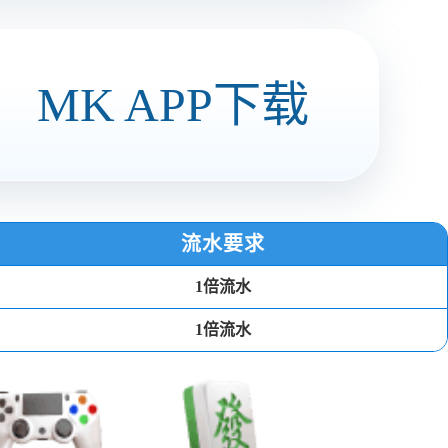
推荐平台
米兰在线官网
米兰网页版
熊猫体育
华体会体育
c17官方网站
BB下载