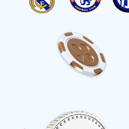
北控男篮王少杰