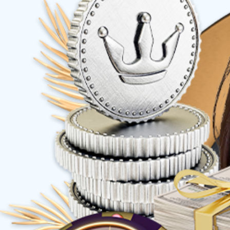
首页
体育快讯
正
在昨晚CBA常规赛的一场焦
砍32分并抢下17个篮板，
致球队错失扳平良机，最终